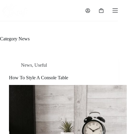
Skip
to
Shopping
content
cart
Category
News
News
,
Useful
How To Style A Console Table