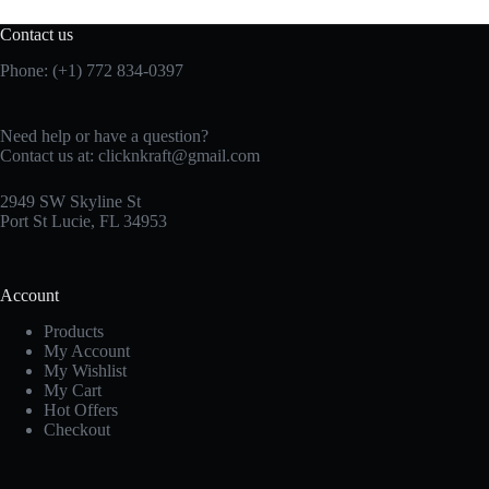
Contact us
Phone: (+1) 772 834-0397
Need help or have a question?
Contact us at:
clicknkraft@gmail.com
2949 SW Skyline St
Port St Lucie, FL 34953
Account
Products
My Account
My Wishlist
My Cart
Hot Offers
Checkout