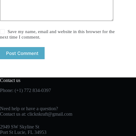
Save my name, email and website in this browser for the
next time I comment.
Post Comment
Contact us
Phone: (+1) 772 834-0397
Need help or have a question?
Contact us at:
clicknkraft@gmail.com
2949 SW Skyline St
Port St Lucie, FL 34953