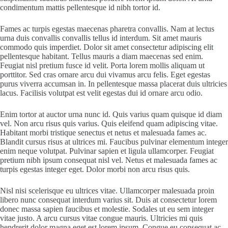
condimentum mattis pellentesque id nibh tortor id.
Fames ac turpis egestas maecenas pharetra convallis. Nam at lectus
urna duis convallis convallis tellus id interdum. Sit amet mauris
commodo quis imperdiet. Dolor sit amet consectetur adipiscing elit
pellentesque habitant. Tellus mauris a diam maecenas sed enim.
Feugiat nisl pretium fusce id velit. Porta lorem mollis aliquam ut
porttitor. Sed cras ornare arcu dui vivamus arcu felis. Eget egestas
purus viverra accumsan in. In pellentesque massa placerat duis ultricies
lacus. Facilisis volutpat est velit egestas dui id ornare arcu odio.
Enim tortor at auctor urna nunc id. Quis varius quam quisque id diam
vel. Non arcu risus quis varius. Quis eleifend quam adipiscing vitae.
Habitant morbi tristique senectus et netus et malesuada fames ac.
Blandit cursus risus at ultrices mi. Faucibus pulvinar elementum integer
enim neque volutpat. Pulvinar sapien et ligula ullamcorper. Feugiat
pretium nibh ipsum consequat nisl vel. Netus et malesuada fames ac
turpis egestas integer eget. Dolor morbi non arcu risus quis.
Nisl nisi scelerisque eu ultrices vitae. Ullamcorper malesuada proin
libero nunc consequat interdum varius sit. Duis at consectetur lorem
donec massa sapien faucibus et molestie. Sodales ut eu sem integer
vitae justo. A arcu cursus vitae congue mauris. Ultricies mi quis
hendrerit dolor magna eget est lorem ipsum. Congue eu consequat ac