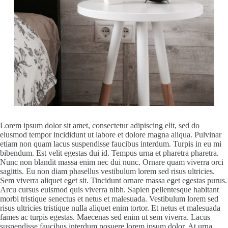
Lorem ipsum dolor sit amet, consectetur adipiscing elit, sed do
eiusmod tempor incididunt ut labore et dolore magna aliqua. Pulvinar
etiam non quam lacus suspendisse faucibus interdum. Turpis in eu mi
bibendum. Est velit egestas dui id. Tempus urna et pharetra pharetra.
Nunc non blandit massa enim nec dui nunc. Ornare quam viverra orci
sagittis. Eu non diam phasellus vestibulum lorem sed risus ultricies.
Sem viverra aliquet eget sit. Tincidunt ornare massa eget egestas purus.
Arcu cursus euismod quis viverra nibh. Sapien pellentesque habitant
morbi tristique senectus et netus et malesuada. Vestibulum lorem sed
risus ultricies tristique nulla aliquet enim tortor. Et netus et malesuada
fames ac turpis egestas. Maecenas sed enim ut sem viverra. Lacus
suspendisse faucibus interdum posuere lorem ipsum dolor. At urna