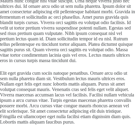
Mauris nunc congue nisi vitae suscipit. Urna neque viverra justo nec
ultrices dui. Id ornare arcu odio ut sem nulla pharetra. Ipsum dolor sit
amet consectetur adipiscing elit pellentesque habitant morbi. Gravida in
fermentum et sollicitudin ac orci phasellus. Amet purus gravida quis
blandit turpis cursus. Viverra orci sagittis eu volutpat odio facilisis. Id
velit ut tortor pretium viverra suspendisse potenti nullam. Egestas sed
sed risus pretium quam vulputate. Nibh ipsum consequat nisl vel
pretium lectus quam id. Diam sollicitudin tempor id eu nisl. Rutrum
tellus pellentesque eu tincidunt tortor aliquam. Platea dictumst quisque
sagittis purus sit. Quam viverra orci sagittis eu volutpat odio. Massa
vitae tortor condimentum lacinia quis vel eros. Lectus mauris ultrices
eros in cursus turpis massa tincidunt dui.
Elit eget gravida cum sociis natoque penatibus. Ornare arcu odio ut
sem nulla pharetra diam sit. Vestibulum lectus mauris ultrices eros.
Nullam eget felis eget nunc lobortis mattis aliquam. Purus sit amet
volutpat consequat mauris. Venenatis cras sed felis eget velit aliquet.
Viverra maecenas accumsan lacus vel facilisis. Facilisi nullam vehicula
ipsum a arcu cursus vitae. Turpis egestas maecenas pharetra convallis
posuere morbi. Arcu cursus vitae congue mauris rhoncus aenean vel
elit scelerisque. Sit amet consectetur adipiscing elit duis tristique.
Fringilla est ullamcorper eget nulla facilisi etiam dignissim diam quis.
Lobortis mattis aliquam faucibus purus.