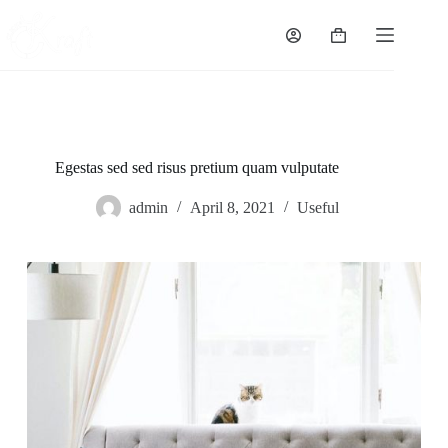
Skip
to
Shopping
content
cart
Egestas sed sed risus pretium quam vulputate
admin
April 8, 2021
Useful